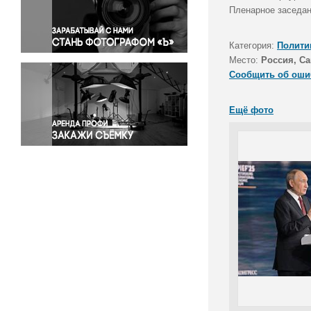
Правосудие
Пленарное заседан
Происшествия и конфликты
Религия
Категория:
Полити
Место:
Россия, Са
Светская жизнь
Сообщить об оши
Спорт
Экология
Ещё фото
Экономика и бизнес