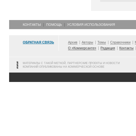
КОНТАКТЫ
ПОМОЩЬ
УСЛОВИЯ ИСПОЛЬЗОВАНИЯ
ОБРАТНАЯ СВЯЗЬ
Архив
Авторы
Темы
Справочники
О «Коммерсанте»
Редакция
Контакты
МАТЕРИАЛЫ С ТАКОЙ МЕТКОЙ, ПАРТНЕРСКИЕ ПРОЕКТЫ И НОВОСТИ
КОМПАНИЙ ОПУБЛИКОВАНЫ НА КОММЕРЧЕСКОЙ ОСНОВЕ