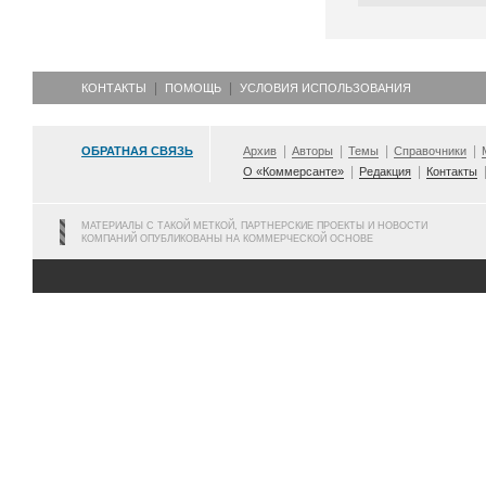
КОНТАКТЫ
ПОМОЩЬ
УСЛОВИЯ ИСПОЛЬЗОВАНИЯ
ОБРАТНАЯ СВЯЗЬ
Архив
Авторы
Темы
Справочники
О «Коммерсанте»
Редакция
Контакты
МАТЕРИАЛЫ С ТАКОЙ МЕТКОЙ, ПАРТНЕРСКИЕ ПРОЕКТЫ И НОВОСТИ
КОМПАНИЙ ОПУБЛИКОВАНЫ НА КОММЕРЧЕСКОЙ ОСНОВЕ