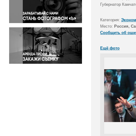
Правосудие
Губернатор Камчат
Происшествия и конфликты
Религия
Категория:
Эконом
Место:
Россия, Са
Светская жизнь
Сообщить об оши
Спорт
Экология
Ещё фото
Экономика и бизнес