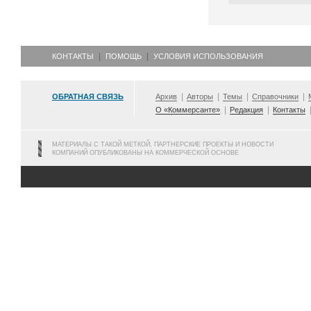
КОНТАКТЫ
ПОМОЩЬ
УСЛОВИЯ ИСПОЛЬЗОВАНИЯ
ОБРАТНАЯ СВЯЗЬ
Архив
Авторы
Темы
Справочники
О «Коммерсанте»
Редакция
Контакты
МАТЕРИАЛЫ С ТАКОЙ МЕТКОЙ, ПАРТНЕРСКИЕ ПРОЕКТЫ И НОВОСТИ
КОМПАНИЙ ОПУБЛИКОВАНЫ НА КОММЕРЧЕСКОЙ ОСНОВЕ