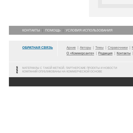
КОНТАКТЫ
ПОМОЩЬ
УСЛОВИЯ ИСПОЛЬЗОВАНИЯ
ОБРАТНАЯ СВЯЗЬ
Архив
Авторы
Темы
Справочники
О «Коммерсанте»
Редакция
Контакты
МАТЕРИАЛЫ С ТАКОЙ МЕТКОЙ, ПАРТНЕРСКИЕ ПРОЕКТЫ И НОВОСТИ
КОМПАНИЙ ОПУБЛИКОВАНЫ НА КОММЕРЧЕСКОЙ ОСНОВЕ