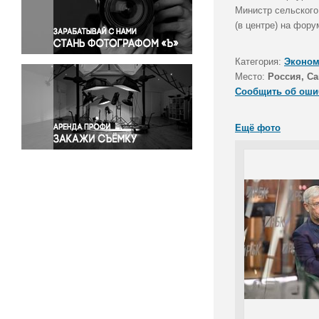
Правосудие
Министр сельского
(в центре) на фору
Происшествия и конфликты
Религия
Категория:
Эконом
Светская жизнь
Место:
Россия, Са
Спорт
Сообщить об оши
Экология
Экономика и бизнес
Ещё фото