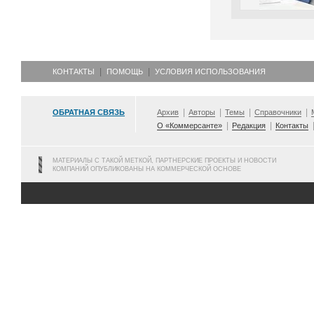
КОНТАКТЫ
ПОМОЩЬ
УСЛОВИЯ ИСПОЛЬЗОВАНИЯ
ОБРАТНАЯ СВЯЗЬ
Архив
Авторы
Темы
Справочники
О «Коммерсанте»
Редакция
Контакты
МАТЕРИАЛЫ С ТАКОЙ МЕТКОЙ, ПАРТНЕРСКИЕ ПРОЕКТЫ И НОВОСТИ
КОМПАНИЙ ОПУБЛИКОВАНЫ НА КОММЕРЧЕСКОЙ ОСНОВЕ