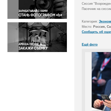
Правосудие
Сессия "Возрожден
Пасечник на сесси
Происшествия и конфликты
Религия
Категория:
Эконом
Светская жизнь
Место:
Россия, Са
Спорт
Сообщить об оши
Экология
Экономика и бизнес
Ещё фото