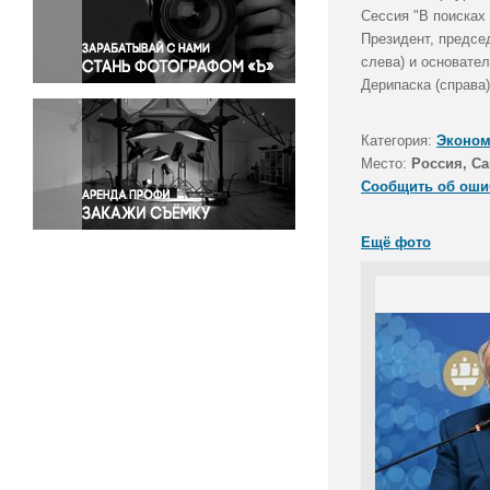
Правосудие
Сессия "В поисках
Президент, предсе
Происшествия и конфликты
слева) и основате
Религия
Дерипаска (справа)
Светская жизнь
Спорт
Категория:
Эконом
Экология
Место:
Россия, Са
Экономика и бизнес
Сообщить об оши
Ещё фото