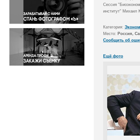
Правосудие
Сессия "Биоэконом
институт" Михаил 
Происшествия и конфликты
Религия
Категория:
Эконом
Светская жизнь
Место:
Россия, Са
Спорт
Сообщить об оши
Экология
Экономика и бизнес
Ещё фото