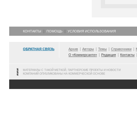
КОНТАКТЫ
ПОМОЩЬ
УСЛОВИЯ ИСПОЛЬЗОВАНИЯ
ОБРАТНАЯ СВЯЗЬ
Архив
Авторы
Темы
Справочники
О «Коммерсанте»
Редакция
Контакты
МАТЕРИАЛЫ С ТАКОЙ МЕТКОЙ, ПАРТНЕРСКИЕ ПРОЕКТЫ И НОВОСТИ
КОМПАНИЙ ОПУБЛИКОВАНЫ НА КОММЕРЧЕСКОЙ ОСНОВЕ