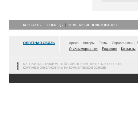
КОНТАКТЫ
ПОМОЩЬ
УСЛОВИЯ ИСПОЛЬЗОВАНИЯ
ОБРАТНАЯ СВЯЗЬ
Архив
Авторы
Темы
Справочники
О «Коммерсанте»
Редакция
Контакты
МАТЕРИАЛЫ С ТАКОЙ МЕТКОЙ, ПАРТНЕРСКИЕ ПРОЕКТЫ И НОВОСТИ
КОМПАНИЙ ОПУБЛИКОВАНЫ НА КОММЕРЧЕСКОЙ ОСНОВЕ