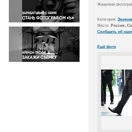
Правосудие
Жанровая фотограф
Происшествия и конфликты
Религия
Категория:
Эконом
Место:
Россия, Са
Светская жизнь
Сообщить об оши
Спорт
Экология
Ещё фото
Экономика и бизнес