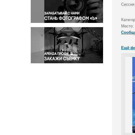
Правосудие
Сессия
Происшествия и конфликты
Религия
Катего
Место:
Светская жизнь
Сообщ
Спорт
Экология
Ещё ф
Экономика и бизнес