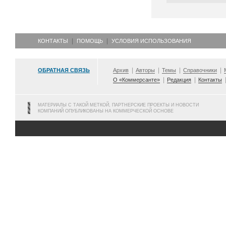
КОНТАКТЫ
ПОМОЩЬ
УСЛОВИЯ ИСПОЛЬЗОВАНИЯ
ОБРАТНАЯ СВЯЗЬ
Архив
Авторы
Темы
Справочники
О «Коммерсанте»
Редакция
Контакты
МАТЕРИАЛЫ С ТАКОЙ МЕТКОЙ, ПАРТНЕРСКИЕ ПРОЕКТЫ И НОВОСТИ
КОМПАНИЙ ОПУБЛИКОВАНЫ НА КОММЕРЧЕСКОЙ ОСНОВЕ