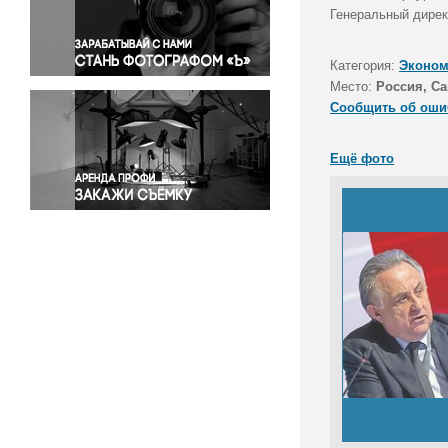
Правосудие
Генеральный дире
Происшествия и конфликты
Религия
Категория:
Эконом
Место:
Россия, Са
Светская жизнь
Сообщить об оши
Спорт
Экология
Ещё фото
Экономика и бизнес