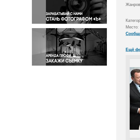
Правосудие
Жанров
Происшествия и конфликты
Религия
Катего
Место:
Светская жизнь
Сообщ
Спорт
Экология
Ещё ф
Экономика и бизнес