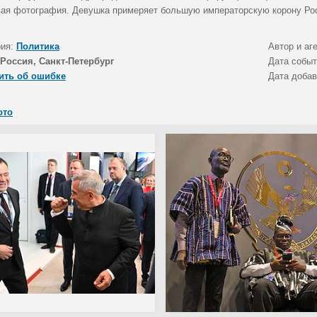
ая фотография. Девушка примеряет большую императорскую корону Рос
рия:
Политика
Автор и аг
Россия, Санкт-Петербург
Дата собы
ить об ошибке
Дата доба
ото