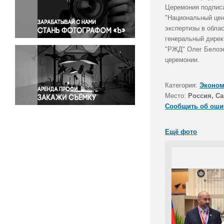
Правосудие
Церемония подписа
"Национальный цен
Происшествия и конфликты
экспертизы в обла
Религия
генеральный дирек
Светская жизнь
"РЖД" Олег Белозе
Спорт
церемонии.
Экология
Экономика и бизнес
Категория:
Эконом
Место:
Россия, Са
Сообщить об оши
Ещё фото