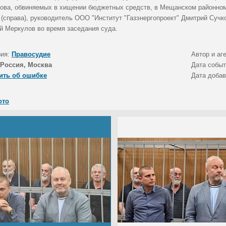
ова, обвиняемых в хищении бюджетных средств, в Мещанском районном 
 (справа), руководитель ООО "Институт "Газэнергопроект" Дмитрий Сучк
й Меркулов во время заседания суда.
рия:
Правосудие
Автор и аг
Россия, Москва
Дата собы
ить об ошибке
Дата доба
ото