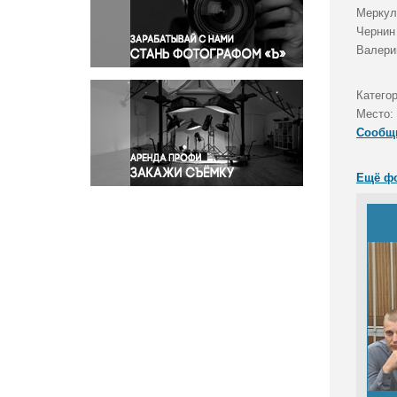
Правосудие
Меркул
Чернин
Происшествия и конфликты
Валери
Религия
Светская жизнь
Катего
Спорт
Место:
Экология
Сообщ
Экономика и бизнес
Ещё ф