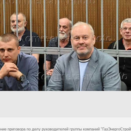
ние приговора по делу руководителей группы компаний "ГазЭнергоСтрой