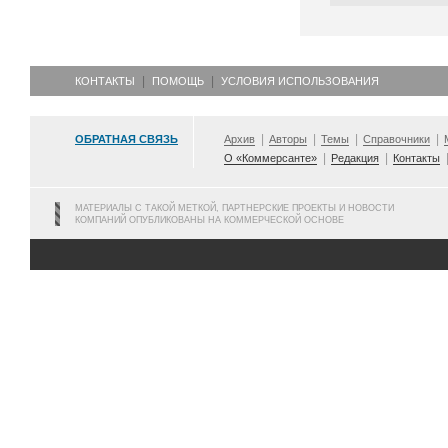
КОНТАКТЫ
ПОМОЩЬ
УСЛОВИЯ ИСПОЛЬЗОВАНИЯ
ОБРАТНАЯ СВЯЗЬ
Архив
Авторы
Темы
Справочники
О «Коммерсанте»
Редакция
Контакты
МАТЕРИАЛЫ С ТАКОЙ МЕТКОЙ, ПАРТНЕРСКИЕ ПРОЕКТЫ И НОВОСТИ
КОМПАНИЙ ОПУБЛИКОВАНЫ НА КОММЕРЧЕСКОЙ ОСНОВЕ