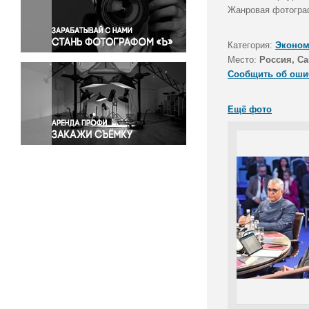
Правосудие
Жанровая фотограф
Происшествия и конфликты
Религия
Категория:
Эконом
Место:
Россия, Са
Светская жизнь
Сообщить об оши
Спорт
Экология
Ещё фото
Экономика и бизнес