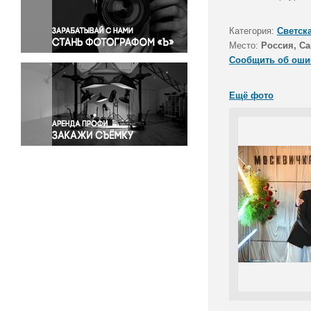
Правосудие
Происшествия и конфликты
Категория:
Светск
Религия
Место:
Россия, Са
Сообщить об оши
Светская жизнь
Спорт
Ещё фото
Экология
Экономика и бизнес