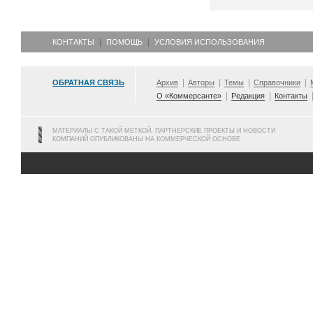
КОНТАКТЫ
ПОМОЩЬ
УСЛОВИЯ ИСПОЛЬЗОВАНИЯ
ОБРАТНАЯ СВЯЗЬ
Архив
Авторы
Темы
Справочники
О «Коммерсанте»
Редакция
Контакты
МАТЕРИАЛЫ С ТАКОЙ МЕТКОЙ, ПАРТНЕРСКИЕ ПРОЕКТЫ И НОВОСТИ
КОМПАНИЙ ОПУБЛИКОВАНЫ НА КОММЕРЧЕСКОЙ ОСНОВЕ