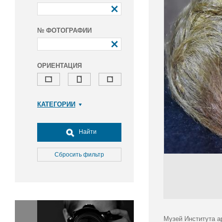
№ ФОТОГРАФИИ
ОРИЕНТАЦИЯ
КАТЕГОРИИ
Армия и ВПК
Досуг, туризм и отдых
Найти
Культура
Медицина
Сбросить фильтр
Наука
Образование
Общество
Окружающая среда
Политика
Музей Института а