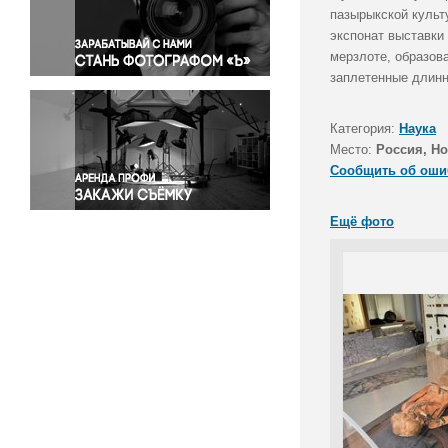
Правосудие
пазырыкской культу
экспонат выставки
Происшествия и конфликты
мерзлоте, образов
Религия
заплетенные длин
Светская жизнь
Спорт
Категория:
Наука
Экология
Место:
Россия, Н
Экономика и бизнес
Сообщить об оши
Ещё фото