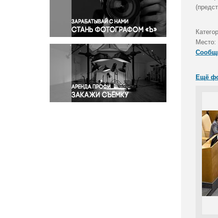
Правосудие
(предс
Происшествия и конфликты
Религия
Катего
Место:
Светская жизнь
Сообщ
Спорт
Экология
Ещё ф
Экономика и бизнес