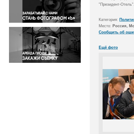
Правосудие
"Президент-Отель"
Происшествия и конфликты
Религия
Категория:
Полити
Место:
Россия, М
Светская жизнь
Сообщить об оши
Спорт
Экология
Ещё фото
Экономика и бизнес