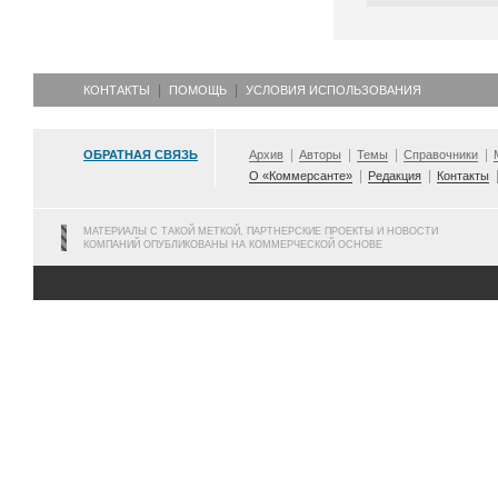
КОНТАКТЫ
ПОМОЩЬ
УСЛОВИЯ ИСПОЛЬЗОВАНИЯ
ОБРАТНАЯ СВЯЗЬ
Архив
Авторы
Темы
Справочники
О «Коммерсанте»
Редакция
Контакты
МАТЕРИАЛЫ С ТАКОЙ МЕТКОЙ, ПАРТНЕРСКИЕ ПРОЕКТЫ И НОВОСТИ
КОМПАНИЙ ОПУБЛИКОВАНЫ НА КОММЕРЧЕСКОЙ ОСНОВЕ