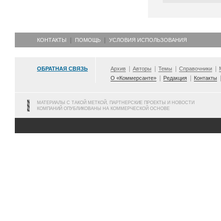
КОНТАКТЫ
ПОМОЩЬ
УСЛОВИЯ ИСПОЛЬЗОВАНИЯ
ОБРАТНАЯ СВЯЗЬ
Архив
Авторы
Темы
Справочники
О «Коммерсанте»
Редакция
Контакты
МАТЕРИАЛЫ С ТАКОЙ МЕТКОЙ, ПАРТНЕРСКИЕ ПРОЕКТЫ И НОВОСТИ
КОМПАНИЙ ОПУБЛИКОВАНЫ НА КОММЕРЧЕСКОЙ ОСНОВЕ