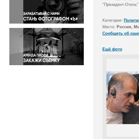
Правосудие
"Президент-Отель"
Происшествия и конфликты
Религия
Категория:
Полити
Место:
Россия, М
Светская жизнь
Сообщить об оши
Спорт
Экология
Ещё фото
Экономика и бизнес