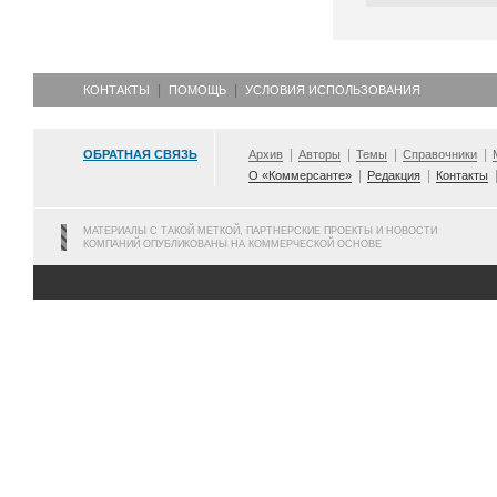
КОНТАКТЫ
ПОМОЩЬ
УСЛОВИЯ ИСПОЛЬЗОВАНИЯ
ОБРАТНАЯ СВЯЗЬ
Архив
Авторы
Темы
Справочники
О «Коммерсанте»
Редакция
Контакты
МАТЕРИАЛЫ С ТАКОЙ МЕТКОЙ, ПАРТНЕРСКИЕ ПРОЕКТЫ И НОВОСТИ
КОМПАНИЙ ОПУБЛИКОВАНЫ НА КОММЕРЧЕСКОЙ ОСНОВЕ