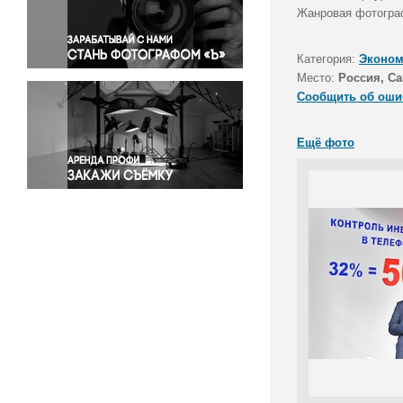
Правосудие
Жанровая фотограф
Происшествия и конфликты
Религия
Категория:
Эконом
Место:
Россия, Са
Светская жизнь
Сообщить об оши
Спорт
Экология
Ещё фото
Экономика и бизнес