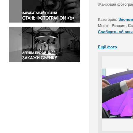
Правосудие
Жанровая фотогра
Происшествия и конфликты
Религия
Категория:
Эконом
Место:
Россия, Са
Светская жизнь
Сообщить об оши
Спорт
Экология
Ещё фото
Экономика и бизнес