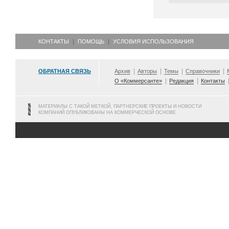
КОНТАКТЫ
ПОМОЩЬ
УСЛОВИЯ ИСПОЛЬЗОВАНИЯ
ОБРАТНАЯ СВЯЗЬ
Архив
Авторы
Темы
Справочники
О «Коммерсанте»
Редакция
Контакты
МАТЕРИАЛЫ С ТАКОЙ МЕТКОЙ, ПАРТНЕРСКИЕ ПРОЕКТЫ И НОВОСТИ
КОМПАНИЙ ОПУБЛИКОВАНЫ НА КОММЕРЧЕСКОЙ ОСНОВЕ