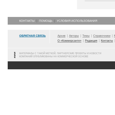
КОНТАКТЫ
ПОМОЩЬ
УСЛОВИЯ ИСПОЛЬЗОВАНИЯ
ОБРАТНАЯ СВЯЗЬ
Архив
Авторы
Темы
Справочники
О «Коммерсанте»
Редакция
Контакты
МАТЕРИАЛЫ С ТАКОЙ МЕТКОЙ, ПАРТНЕРСКИЕ ПРОЕКТЫ И НОВОСТИ
КОМПАНИЙ ОПУБЛИКОВАНЫ НА КОММЕРЧЕСКОЙ ОСНОВЕ