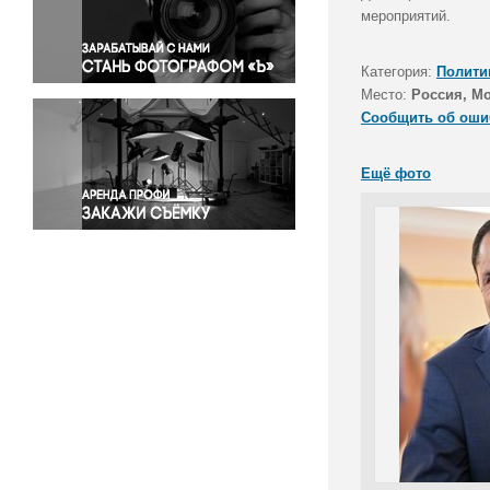
Правосудие
мероприятий.
Происшествия и конфликты
Религия
Категория:
Полити
Место:
Россия, М
Светская жизнь
Сообщить об оши
Спорт
Экология
Ещё фото
Экономика и бизнес