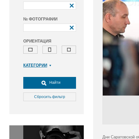
№ ФОТОГРАФИИ
ОРИЕНТАЦИЯ
КАТЕГОРИИ
Армия и ВПК
Досуг, туризм и отдых
Найти
Культура
Медицина
Сбросить фильтр
Наука
Образование
Общество
Окружающая среда
Политика
Дни Саратовской о