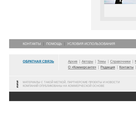
КОНТАКТЫ
ПОМОЩЬ
УСЛОВИЯ ИСПОЛЬЗОВАНИЯ
ОБРАТНАЯ СВЯЗЬ
Архив
Авторы
Темы
Справочники
О «Коммерсанте»
Редакция
Контакты
МАТЕРИАЛЫ С ТАКОЙ МЕТКОЙ, ПАРТНЕРСКИЕ ПРОЕКТЫ И НОВОСТИ
КОМПАНИЙ ОПУБЛИКОВАНЫ НА КОММЕРЧЕСКОЙ ОСНОВЕ