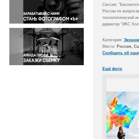
Правосудие
Сессия: "Беспилот
России по вопроса
Происшествия и конфликты
технологической и
Религия
директор "ИКС Хол
Светская жизнь
Спорт
Категория:
Эконом
Экология
Место:
Россия, Са
Экономика и бизнес
Сообщить об оши
Ещё фото