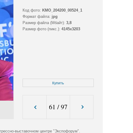
Код фото:
KMO_204200_00524_1
Формат файла:
jpg
Размер файла (Мбайт):
3,8
Размер фото (пикс.):
4145x3203
Купить
61
/
97
грессно-выставочном центре "Экспофорум".