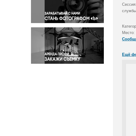
Правосудие
Сессия
службы
Происшествия и конфликты
Религия
Катего
Светская жизнь
Место:
Спорт
Сообщ
Экология
Экономика и бизнес
Ещё ф