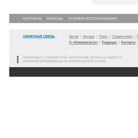
КОНТАКТЫ
ПОМОЩЬ
УСЛОВИЯ ИСПОЛЬЗОВАНИЯ
ОБРАТНАЯ СВЯЗЬ
Архив
Авторы
Темы
Справочники
О «Коммерсанте»
Редакция
Контакты
МАТЕРИАЛЫ С ТАКОЙ МЕТКОЙ, ПАРТНЕРСКИЕ ПРОЕКТЫ И НОВОСТИ
КОМПАНИЙ ОПУБЛИКОВАНЫ НА КОММЕРЧЕСКОЙ ОСНОВЕ