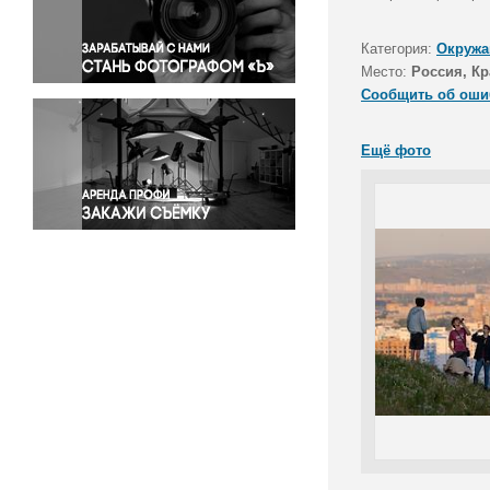
Правосудие
Происшествия и конфликты
Категория:
Окружа
Религия
Место:
Россия, Кр
Сообщить об оши
Светская жизнь
Спорт
Ещё фото
Экология
Экономика и бизнес