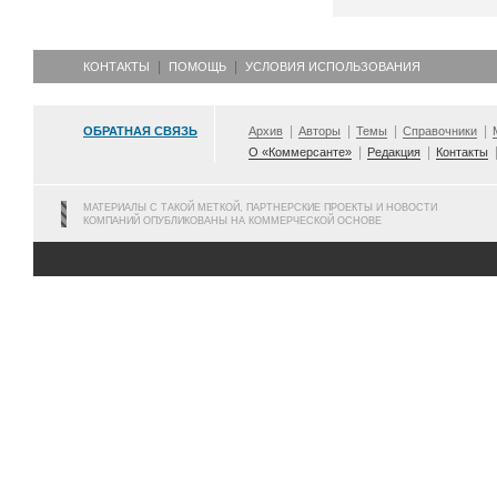
КОНТАКТЫ
ПОМОЩЬ
УСЛОВИЯ ИСПОЛЬЗОВАНИЯ
ОБРАТНАЯ СВЯЗЬ
Архив
Авторы
Темы
Справочники
О «Коммерсанте»
Редакция
Контакты
МАТЕРИАЛЫ С ТАКОЙ МЕТКОЙ, ПАРТНЕРСКИЕ ПРОЕКТЫ И НОВОСТИ
КОМПАНИЙ ОПУБЛИКОВАНЫ НА КОММЕРЧЕСКОЙ ОСНОВЕ