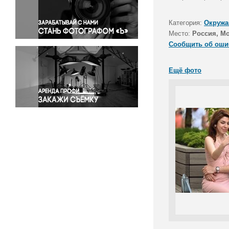
Правосудие
Происшествия и конфликты
Категория:
Окружа
Религия
Место:
Россия, М
Сообщить об оши
Светская жизнь
Спорт
Ещё фото
Экология
Экономика и бизнес