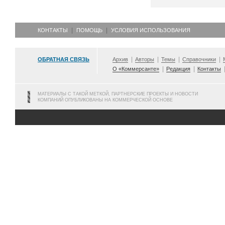
КОНТАКТЫ
ПОМОЩЬ
УСЛОВИЯ ИСПОЛЬЗОВАНИЯ
ОБРАТНАЯ СВЯЗЬ
Архив
Авторы
Темы
Справочники
О «Коммерсанте»
Редакция
Контакты
МАТЕРИАЛЫ С ТАКОЙ МЕТКОЙ, ПАРТНЕРСКИЕ ПРОЕКТЫ И НОВОСТИ
КОМПАНИЙ ОПУБЛИКОВАНЫ НА КОММЕРЧЕСКОЙ ОСНОВЕ