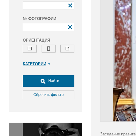
№ ФОТОГРАФИИ
ОРИЕНТАЦИЯ
КАТЕГОРИИ
Армия и ВПК
Досуг, туризм и отдых
Найти
Культура
Медицина
Сбросить фильтр
Наука
Образование
Общество
Окружающая среда
Политика
Заседание правите