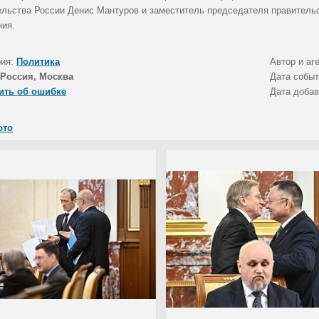
ельства России Денис Мантуров и заместитель председателя правитель
ния.
рия:
Политика
Автор и аг
Россия, Москва
Дата собы
ить об ошибке
Дата доба
ото