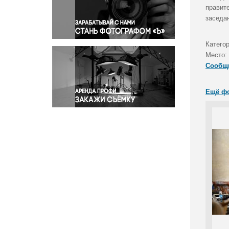
Правосудие
правит
заседа
Происшествия и конфликты
Религия
Катего
Светская жизнь
Место:
Спорт
Сообщ
Экология
Экономика и бизнес
Ещё ф