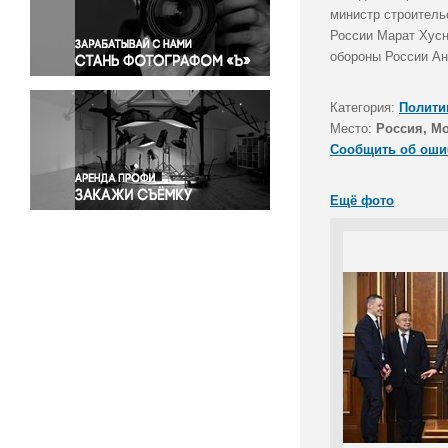
Правосудие
министр строитель
России Марат Хусн
Происшествия и конфликты
обороны России Ан
Религия
Светская жизнь
Категория:
Полити
Спорт
Место:
Россия, М
Экология
Сообщить об оши
Экономика и бизнес
Ещё фото