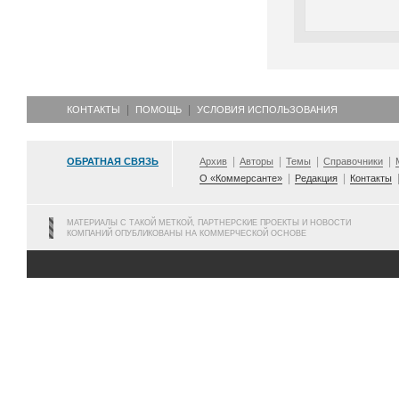
КОНТАКТЫ
ПОМОЩЬ
УСЛОВИЯ ИСПОЛЬЗОВАНИЯ
ОБРАТНАЯ СВЯЗЬ
Архив
Авторы
Темы
Справочники
О «Коммерсанте»
Редакция
Контакты
МАТЕРИАЛЫ С ТАКОЙ МЕТКОЙ, ПАРТНЕРСКИЕ ПРОЕКТЫ И НОВОСТИ
КОМПАНИЙ ОПУБЛИКОВАНЫ НА КОММЕРЧЕСКОЙ ОСНОВЕ