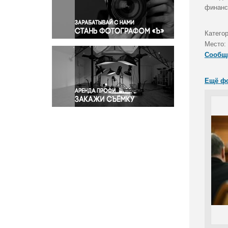
Правосудие
финанс
Происшествия и конфликты
Религия
Катего
Место:
Светская жизнь
Сообщ
Спорт
Экология
Ещё ф
Экономика и бизнес