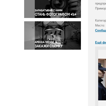
Правосудие
предпр
Примор
Происшествия и конфликты
Религия
Катего
Светская жизнь
Место:
Спорт
Сообщ
Экология
Экономика и бизнес
Ещё ф