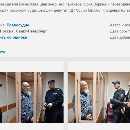
инимателя Вячеслава Шевченко, его партнера Юрия Зорина и переводчиц
ском районном суде. Бывший депутат ГД России Михаил Глущенко (слев
рия:
Правосудие
Автор и аг
Россия, Санкт-Петербург
Дата собы
ить об ошибке
Дата доба
ото