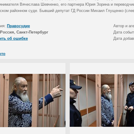
инимателя Вячеслава Шевченко, его партнера Юрия Зорина и переводчиц
ском районном суде. Бывший депутат ГД России Михаил Глущенко (слев
рия:
Правосудие
Автор и аг
Россия, Санкт-Петербург
Дата собы
ить об ошибке
Дата доба
ото