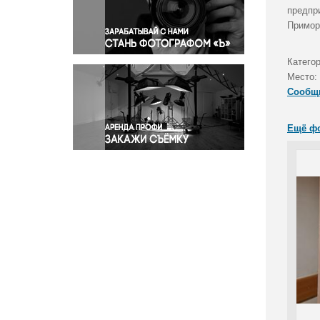
Правосудие
предпр
Примор
Происшествия и конфликты
Религия
Катего
Светская жизнь
Место:
Спорт
Сообщ
Экология
Экономика и бизнес
Ещё ф