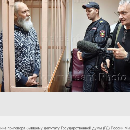
ние приговора бывшему депутату Государственной думы (ГД) России Ми