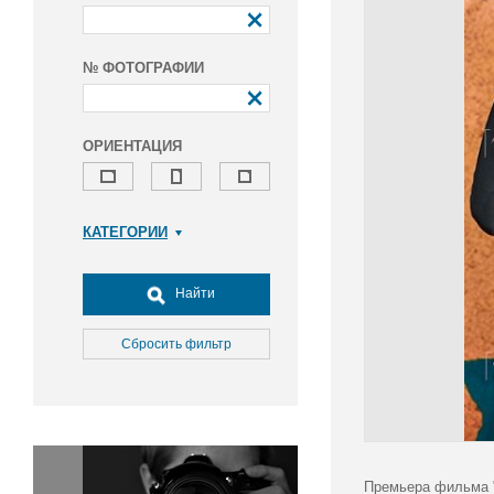
№ ФОТОГРАФИИ
ОРИЕНТАЦИЯ
КАТЕГОРИИ
Армия и ВПК
Досуг, туризм и отдых
Найти
Культура
Медицина
Сбросить фильтр
Наука
Образование
Общество
Окружающая среда
Политика
Премьера фильма "