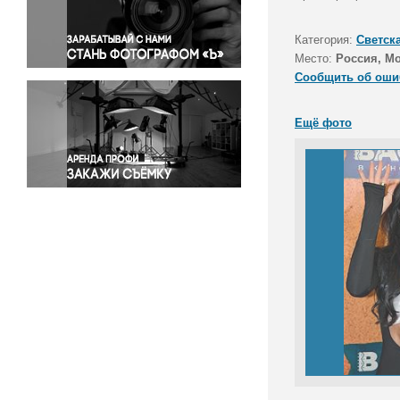
Правосудие
Происшествия и конфликты
Категория:
Светск
Религия
Место:
Россия, М
Сообщить об оши
Светская жизнь
Спорт
Ещё фото
Экология
Экономика и бизнес