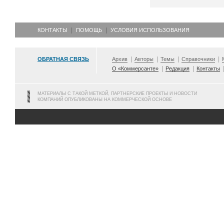
КОНТАКТЫ
ПОМОЩЬ
УСЛОВИЯ ИСПОЛЬЗОВАНИЯ
ОБРАТНАЯ СВЯЗЬ
Архив
Авторы
Темы
Справочники
О «Коммерсанте»
Редакция
Контакты
МАТЕРИАЛЫ С ТАКОЙ МЕТКОЙ, ПАРТНЕРСКИЕ ПРОЕКТЫ И НОВОСТИ
КОМПАНИЙ ОПУБЛИКОВАНЫ НА КОММЕРЧЕСКОЙ ОСНОВЕ