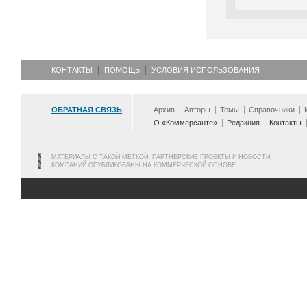
КОНТАКТЫ
ПОМОЩЬ
УСЛОВИЯ ИСПОЛЬЗОВАНИЯ
ОБРАТНАЯ СВЯЗЬ
Архив
Авторы
Темы
Справочники
О «Коммерсанте»
Редакция
Контакты
МАТЕРИАЛЫ С ТАКОЙ МЕТКОЙ, ПАРТНЕРСКИЕ ПРОЕКТЫ И НОВОСТИ
КОМПАНИЙ ОПУБЛИКОВАНЫ НА КОММЕРЧЕСКОЙ ОСНОВЕ