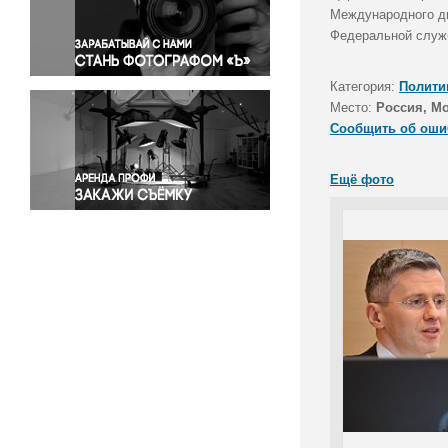
Правосудие
Международного дв
Федеральной служб
Происшествия и конфликты
Религия
Категория:
Полити
Светская жизнь
Место:
Россия, М
Спорт
Сообщить об оши
Экология
Экономика и бизнес
Ещё фото