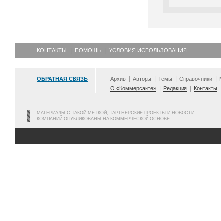
КОНТАКТЫ
ПОМОЩЬ
УСЛОВИЯ ИСПОЛЬЗОВАНИЯ
ОБРАТНАЯ СВЯЗЬ
Архив
Авторы
Темы
Справочники
О «Коммерсанте»
Редакция
Контакты
МАТЕРИАЛЫ С ТАКОЙ МЕТКОЙ, ПАРТНЕРСКИЕ ПРОЕКТЫ И НОВОСТИ
КОМПАНИЙ ОПУБЛИКОВАНЫ НА КОММЕРЧЕСКОЙ ОСНОВЕ