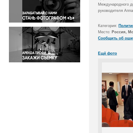
Правосудие
Международного дв
руководителя Аппа
Происшествия и конфликты
Религия
Категория:
Полити
Светская жизнь
Место:
Россия, М
Спорт
Сообщить об оши
Экология
Экономика и бизнес
Ещё фото