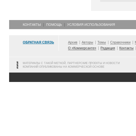
КОНТАКТЫ
ПОМОЩЬ
УСЛОВИЯ ИСПОЛЬЗОВАНИЯ
ОБРАТНАЯ СВЯЗЬ
Архив
Авторы
Темы
Справочники
О «Коммерсанте»
Редакция
Контакты
МАТЕРИАЛЫ С ТАКОЙ МЕТКОЙ, ПАРТНЕРСКИЕ ПРОЕКТЫ И НОВОСТИ
КОМПАНИЙ ОПУБЛИКОВАНЫ НА КОММЕРЧЕСКОЙ ОСНОВЕ