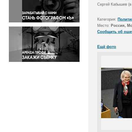
Правосудие
Сергей Кабышев (в 
Происшествия и конфликты
Религия
Категория:
Полити
Место:
Россия, М
Светская жизнь
Сообщить об оши
Спорт
Экология
Ещё фото
Экономика и бизнес