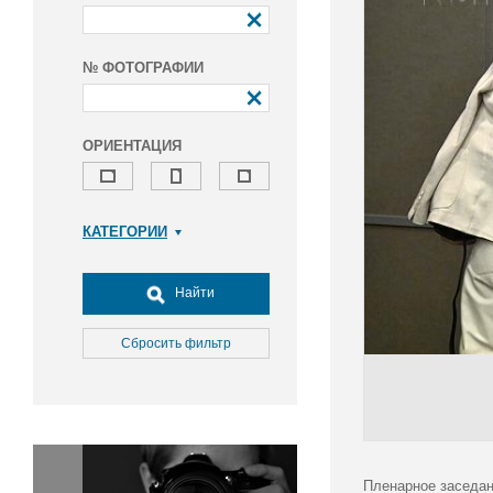
№ ФОТОГРАФИИ
ОРИЕНТАЦИЯ
КАТЕГОРИИ
Армия и ВПК
Досуг, туризм и отдых
Найти
Культура
Медицина
Сбросить фильтр
Наука
Образование
Общество
Окружающая среда
Политика
Пленарное заседан