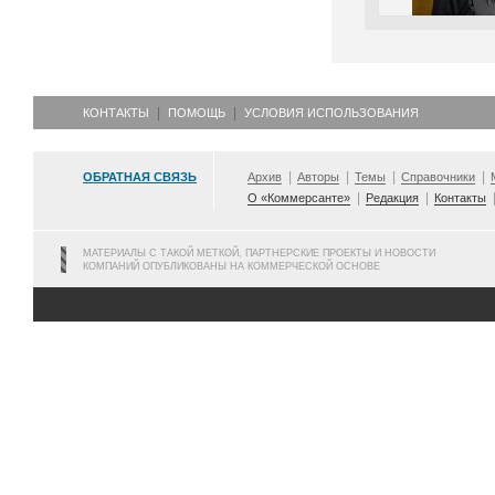
КОНТАКТЫ
ПОМОЩЬ
УСЛОВИЯ ИСПОЛЬЗОВАНИЯ
ОБРАТНАЯ СВЯЗЬ
Архив
Авторы
Темы
Справочники
О «Коммерсанте»
Редакция
Контакты
МАТЕРИАЛЫ С ТАКОЙ МЕТКОЙ, ПАРТНЕРСКИЕ ПРОЕКТЫ И НОВОСТИ
КОМПАНИЙ ОПУБЛИКОВАНЫ НА КОММЕРЧЕСКОЙ ОСНОВЕ