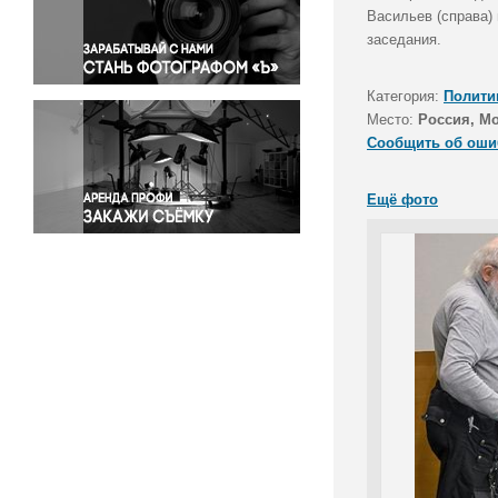
Правосудие
Васильев (справа)
заседания.
Происшествия и конфликты
Религия
Категория:
Полити
Светская жизнь
Место:
Россия, М
Спорт
Сообщить об оши
Экология
Экономика и бизнес
Ещё фото