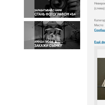
Правосудие
Неверо
(слева)
Происшествия и конфликты
Религия
Катего
Светская жизнь
Место:
Спорт
Сообщ
Экология
Экономика и бизнес
Ещё ф