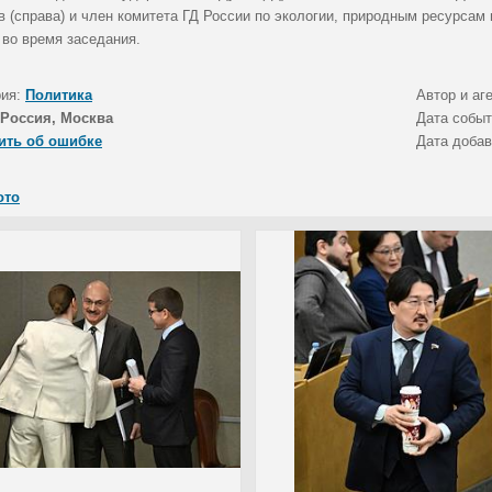
в (справа) и член комитета ГД России по экологии, природным ресурса
 во время заседания.
рия:
Политика
Автор и аг
Россия, Москва
Дата собы
ить об ошибке
Дата доба
ото