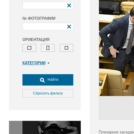
№ ФОТОГРАФИИ
ОРИЕНТАЦИЯ
КАТЕГОРИИ
Армия и ВПК
Досуг, туризм и отдых
Найти
Культура
Медицина
Сбросить фильтр
Наука
Образование
Общество
Окружающая среда
Политика
Пленарное заседан