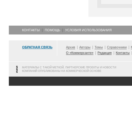
КОНТАКТЫ
ПОМОЩЬ
УСЛОВИЯ ИСПОЛЬЗОВАНИЯ
ОБРАТНАЯ СВЯЗЬ
Архив
Авторы
Темы
Справочники
О «Коммерсанте»
Редакция
Контакты
МАТЕРИАЛЫ С ТАКОЙ МЕТКОЙ, ПАРТНЕРСКИЕ ПРОЕКТЫ И НОВОСТИ
КОМПАНИЙ ОПУБЛИКОВАНЫ НА КОММЕРЧЕСКОЙ ОСНОВЕ