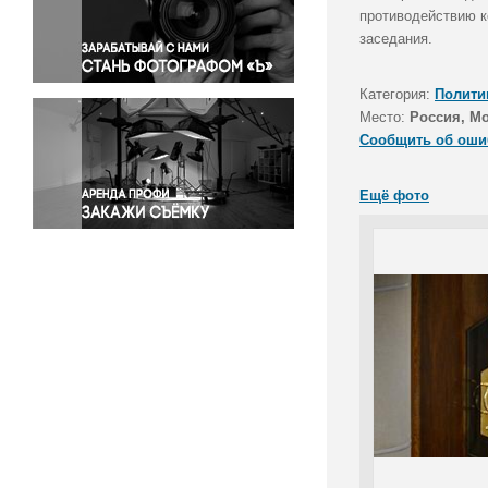
Правосудие
противодействию к
заседания.
Происшествия и конфликты
Религия
Категория:
Полити
Светская жизнь
Место:
Россия, М
Спорт
Сообщить об оши
Экология
Экономика и бизнес
Ещё фото