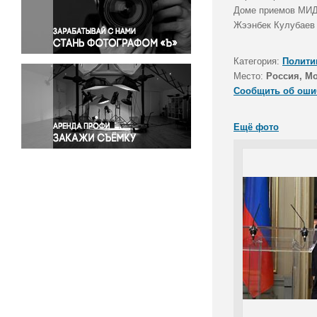
Правосудие
Доме приемов МИД 
Жээнбек Кулубаев 
Происшествия и конфликты
Религия
Категория:
Полити
Светская жизнь
Место:
Россия, М
Спорт
Сообщить об оши
Экология
Экономика и бизнес
Ещё фото