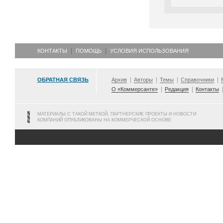
КОНТАКТЫ
ПОМОЩЬ
УСЛОВИЯ ИСПОЛЬЗОВАНИЯ
ОБРАТНАЯ СВЯЗЬ
Архив
Авторы
Темы
Справочники
О «Коммерсанте»
Редакция
Контакты
МАТЕРИАЛЫ С ТАКОЙ МЕТКОЙ, ПАРТНЕРСКИЕ ПРОЕКТЫ И НОВОСТИ
КОМПАНИЙ ОПУБЛИКОВАНЫ НА КОММЕРЧЕСКОЙ ОСНОВЕ