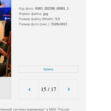
Код фото:
KMO_202398_00081_1
Формат файла:
jpg
Размер файла (Мбайт):
5,5
Размер фото (пикс.):
5120x3413
Купить
15
/
17
рственной системы маркировки" в МИА "Россия