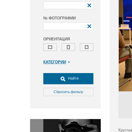
№ ФОТОГРАФИИ
ОРИЕНТАЦИЯ
КАТЕГОРИИ
Армия и ВПК
Досуг, туризм и отдых
Найти
Культура
Медицина
Сбросить фильтр
Наука
Образование
Общество
Окружающая среда
Политика
Круглы