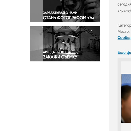
Правосудие
сегодн
экране)
Происшествия и конфликты
Религия
Катего
Светская жизнь
Место:
Спорт
Сообщ
Экология
Экономика и бизнес
Ещё ф