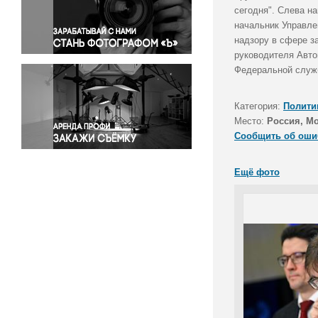
Правосудие
сегодня". Слева н
начальник Управле
Происшествия и конфликты
надзору в сфере з
Религия
руководителя Авто
Светская жизнь
Федеральной служб
Спорт
Экология
Категория:
Полити
Экономика и бизнес
Место:
Россия, М
Сообщить об оши
Ещё фото