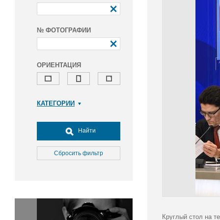
№ ФОТОГРАФИИ
ОРИЕНТАЦИЯ
КАТЕГОРИИ
Армия и ВПК
Досуг, туризм и отдых
Найти
Культура
Медицина
Сбросить фильтр
Наука
Образование
Общество
Окружающая среда
Политика
Круглый стол на т