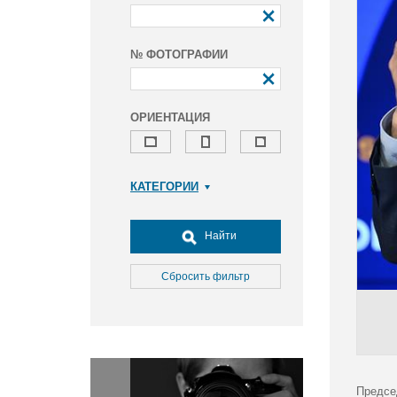
№ ФОТОГРАФИИ
ОРИЕНТАЦИЯ
КАТЕГОРИИ
Армия и ВПК
Досуг, туризм и отдых
Найти
Культура
Медицина
Сбросить фильтр
Наука
Образование
Общество
Окружающая среда
Политика
Предсе