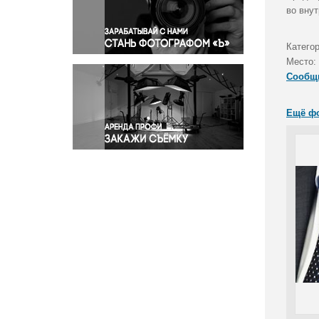
Правосудие
во вну
Происшествия и конфликты
Религия
Катего
Место:
Светская жизнь
Сообщ
Спорт
Экология
Ещё ф
Экономика и бизнес