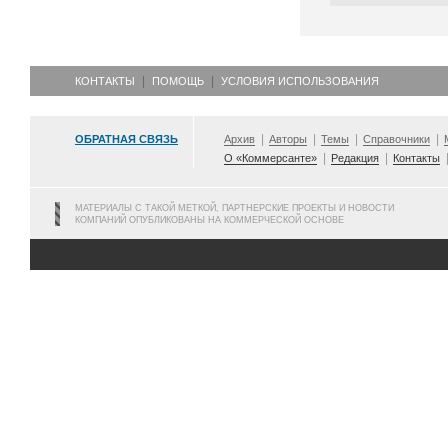
КОНТАКТЫ
ПОМОЩЬ
УСЛОВИЯ ИСПОЛЬЗОВАНИЯ
ОБРАТНАЯ СВЯЗЬ
Архив
Авторы
Темы
Справочники
О «Коммерсанте»
Редакция
Контакты
МАТЕРИАЛЫ С ТАКОЙ МЕТКОЙ, ПАРТНЕРСКИЕ ПРОЕКТЫ И НОВОСТИ
КОМПАНИЙ ОПУБЛИКОВАНЫ НА КОММЕРЧЕСКОЙ ОСНОВЕ