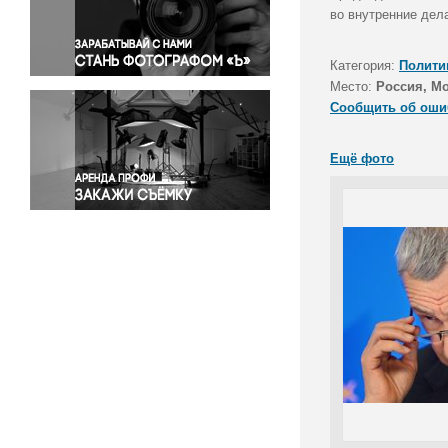
Правосудие
во внутренние дел
Происшествия и конфликты
Религия
Категория:
Полити
Место:
Россия, М
Светская жизнь
Сообщить об оши
Спорт
Экология
Ещё фото
Экономика и бизнес