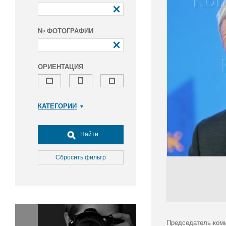
№ ФОТОГРАФИИ
ОРИЕНТАЦИЯ
КАТЕГОРИИ
Армия и ВПК
Досуг, туризм и отдых
Найти
Культура
Медицина
Сбросить фильтр
Наука
Образование
Общество
Окружающая среда
Политика
Председатель коми