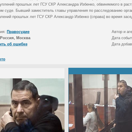
туплений прошлых лет ГСУ СКР Александра Избенко, обвиняемого в раст
ом суде. Бывший заместитель главы управления по расследованию орга
плений прошлых лет ГСУ СКР Александр Избенко (справа) во время засе
рия:
Правосудие
Автор и аг
Россия, Москва
Дата собы
ить об ошибке
Дата доба
ото