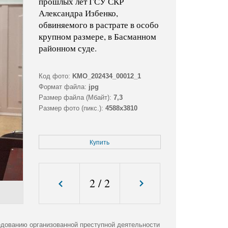
прошлых лет ГСУ СКР
Александра Избенко,
обвиняемого в растрате в особо
крупном размере, в Басманном
районном суде.
Код фото:
KMO_202434_00012_1
Формат файла:
jpg
Размер файла (Мбайт):
7,3
Размер фото (пикс.):
4588x3810
Купить
2
/
2
едованию организованной преступной деятельности