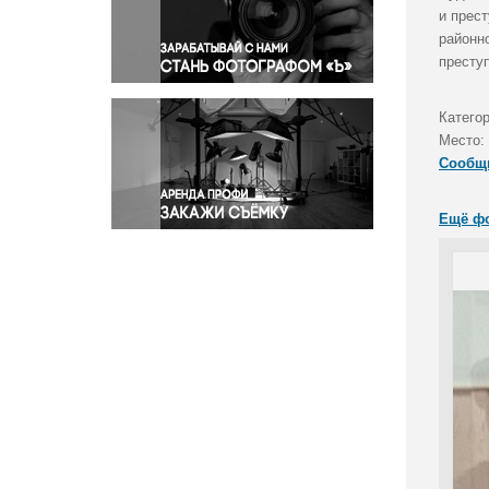
Правосудие
и прес
районн
Происшествия и конфликты
престу
Религия
Светская жизнь
Катего
Спорт
Место:
Экология
Сообщ
Экономика и бизнес
Ещё ф