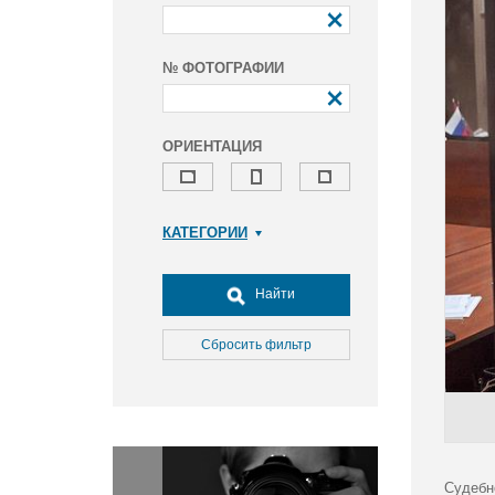
№ ФОТОГРАФИИ
ОРИЕНТАЦИЯ
КАТЕГОРИИ
Армия и ВПК
Досуг, туризм и отдых
Найти
Культура
Медицина
Сбросить фильтр
Наука
Образование
Общество
Окружающая среда
Политика
Судебн