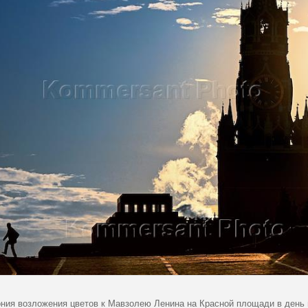
ния возложения цветов к Мавзолею Ленина на Красной площади в день