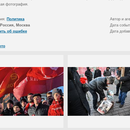
ая фотография.
рия:
Политика
Автор и аг
Россия, Москва
Дата собы
ить об ошибке
Дата доба
ото