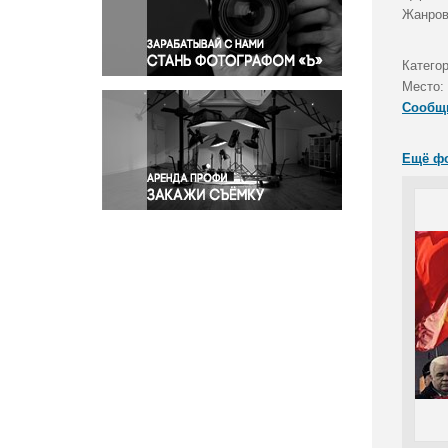
Правосудие
Жанров
Происшествия и конфликты
Религия
Катего
Место:
Светская жизнь
Сообщ
Спорт
Экология
Ещё ф
Экономика и бизнес