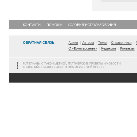
КОНТАКТЫ
ПОМОЩЬ
УСЛОВИЯ ИСПОЛЬЗОВАНИЯ
ОБРАТНАЯ СВЯЗЬ
Архив
Авторы
Темы
Справочники
О «Коммерсанте»
Редакция
Контакты
МАТЕРИАЛЫ С ТАКОЙ МЕТКОЙ, ПАРТНЕРСКИЕ ПРОЕКТЫ И НОВОСТИ
КОМПАНИЙ ОПУБЛИКОВАНЫ НА КОММЕРЧЕСКОЙ ОСНОВЕ