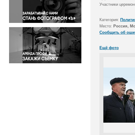
Правосудие
Участники церемон
Происшествия и конфликты
Религия
Категория:
Полити
Место:
Россия, М
Светская жизнь
Сообщить об оши
Спорт
Экология
Ещё фото
Экономика и бизнес