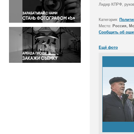
Правосудие
Лидер КПРФ, руков
Происшествия и конфликты
Религия
Категория:
Полити
Место:
Россия, М
Светская жизнь
Сообщить об оши
Спорт
Экология
Ещё фото
Экономика и бизнес