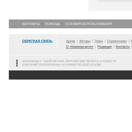
КОНТАКТЫ
ПОМОЩЬ
УСЛОВИЯ ИСПОЛЬЗОВАНИЯ
ОБРАТНАЯ СВЯЗЬ
Архив
Авторы
Темы
Справочники
О «Коммерсанте»
Редакция
Контакты
МАТЕРИАЛЫ С ТАКОЙ МЕТКОЙ, ПАРТНЕРСКИЕ ПРОЕКТЫ И НОВОСТИ
КОМПАНИЙ ОПУБЛИКОВАНЫ НА КОММЕРЧЕСКОЙ ОСНОВЕ