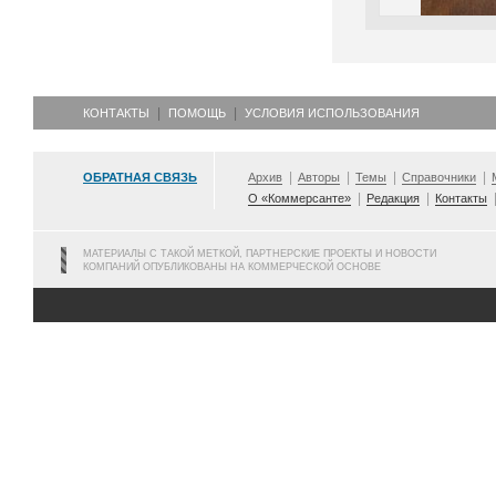
КОНТАКТЫ
ПОМОЩЬ
УСЛОВИЯ ИСПОЛЬЗОВАНИЯ
ОБРАТНАЯ СВЯЗЬ
Архив
Авторы
Темы
Справочники
О «Коммерсанте»
Редакция
Контакты
МАТЕРИАЛЫ С ТАКОЙ МЕТКОЙ, ПАРТНЕРСКИЕ ПРОЕКТЫ И НОВОСТИ
КОМПАНИЙ ОПУБЛИКОВАНЫ НА КОММЕРЧЕСКОЙ ОСНОВЕ