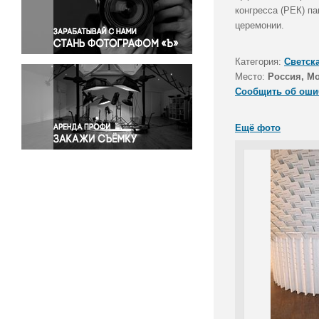
Правосудие
конгресса (РЕК) п
церемонии.
Происшествия и конфликты
Религия
Категория:
Светск
Светская жизнь
Место:
Россия, М
Спорт
Сообщить об оши
Экология
Экономика и бизнес
Ещё фото