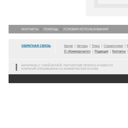
КОНТАКТЫ
ПОМОЩЬ
УСЛОВИЯ ИСПОЛЬЗОВАНИЯ
ОБРАТНАЯ СВЯЗЬ
Архив
Авторы
Темы
Справочники
О «Коммерсанте»
Редакция
Контакты
МАТЕРИАЛЫ С ТАКОЙ МЕТКОЙ, ПАРТНЕРСКИЕ ПРОЕКТЫ И НОВОСТИ
КОМПАНИЙ ОПУБЛИКОВАНЫ НА КОММЕРЧЕСКОЙ ОСНОВЕ