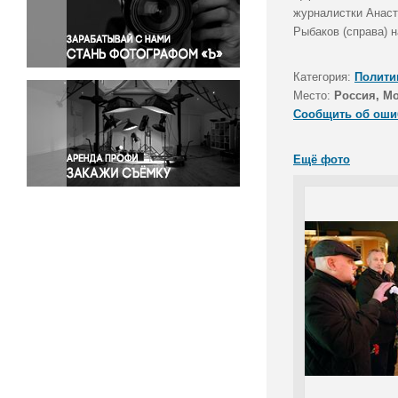
Правосудие
журналистки Анаст
Рыбаков (справа) 
Происшествия и конфликты
Религия
Категория:
Полити
Светская жизнь
Место:
Россия, М
Спорт
Сообщить об оши
Экология
Экономика и бизнес
Ещё фото